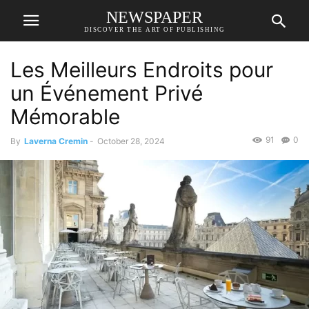
NEWSPAPER
DISCOVER THE ART OF PUBLISHING
Les Meilleurs Endroits pour
un Événement Privé
Mémorable
91
0
By
Laverna Cremin
-
October 28, 2024